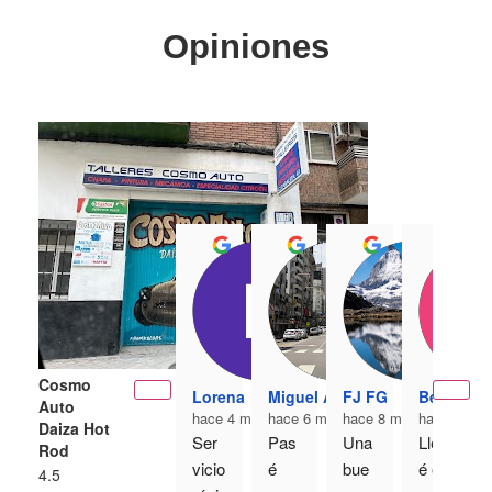
Opiniones
Cosmo
Lorena
Miguel Antonio
FJ FG
Beatriz Mo
Auto
hace 4 meses
hace 6 meses
hace 8 meses
hace 8 me
Daiza Hot
Ser
Pas
Una 
Llev
Rod
vicio 
é 
bue
é el 
4.5