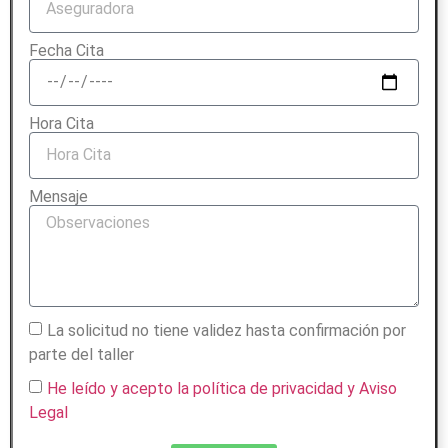
punt
rapi
trab
o de 
do y 
ajo, 
Fecha Cita
vehí
muy 
salv
culo
bien 
o 
s, 
term
una 
Hora Cita
todo 
inad
peq
una 
o. 
ueñ
conf
Un 
a 
Mensaje
usió
talle
gotit
n la 
r 
a de 
mía, 
total
pint
que 
men
ura 
and
te 
que 
o 
reco
apar
La solicitud no tiene validez hasta confirmación por
obs
men
eció 
parte del taller
esio
dabl
don
He leído y acepto la política de privacidad
y Aviso
nad
e al  
de 
Legal
o 
100
no 