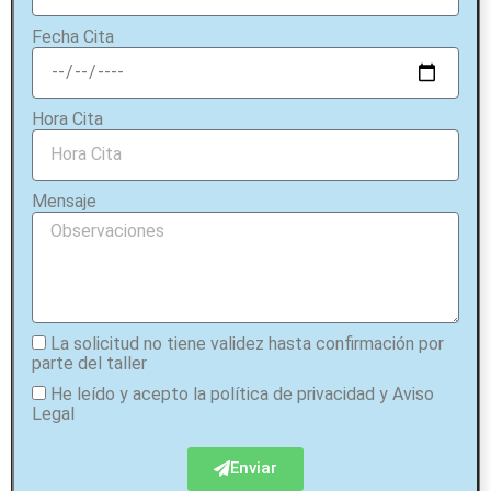
do 
100%
qu
Fecha Cita
por 
no
haber 
so
perdi
on
do 
Hora Cita
co
una 
un
piern
po
a, la 
Mensaje
de
izquie
ac
rda, y 
na
como 
pa
me 
nc
duele
La solicitud no tiene validez hasta confirmación por
, todo 
parte del taller
en mi 
Lo
He leído y acepto la política de privacidad
y Aviso
vida 
Legal
cu
gira 
so
en 
del
Enviar
torno 