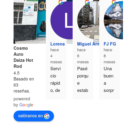
Be
ha
Lorena
Miguel Antonio
FJ FG
8
Cosmo
hace
hace
hace
m
Auto
4
6
8
Ll
Daiza Hot
meses
meses
meses
el 
Rod
Servi
Pasé 
Una 
c
4.5
cio 
porqu
buen
e 
Basado en
rápid
e 
a  
63
pa
o, de 
estab
sorpr
reseñas.
un
calida
a 
esa 
powered
tr
d y 
averi
de 
by
G
o
o
g
l
e
o 
de 
ado 
este 
c
valóranos en
confi
yo, 
taller,  
a y
anza. 
como 
por la 
pi
Buen
perso
calida